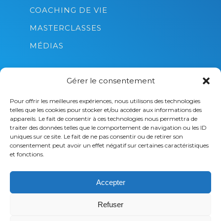
COACHING DE VIE
MASTERCLASSES
MÉDIAS
Gérer le consentement
Pour offrir les meilleures expériences, nous utilisons des technologies
telles que les cookies pour stocker et/ou accéder aux informations des
appareils. Le fait de consentir à ces technologies nous permettra de
traiter des données telles que le comportement de navigation ou les ID
uniques sur ce site. Le fait de ne pas consentir ou de retirer son
consentement peut avoir un effet négatif sur certaines caractéristiques
et fonctions.
Christophe Bichet © 2025 Toutes reproductions
Accepter
interdites sur tout le site.
C.G.V
-
Politique de confidentialité
-
Mentions
Refuser
Légales